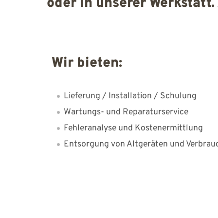
oder in unserer Werkstatt.
Wir bieten:
Lieferung / Install­ation / Schul­ung
Wartungs- und Re­paratur­service
Fehleranalyse und Kosten­er­mitt­lung
Entsorgung von Alt­ge­räten und Ver­brau