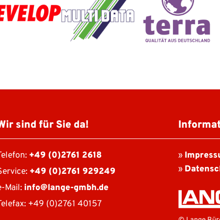
Wir sind für Sie da!
Informa
Telefon:
+49 (0)2761 2618
»
Impres
»
Datensc
Service:
+49 (0)2761 929249
e-Mail:
info@lange-gmbh.de
Telefax: +49 (0)2761 40157