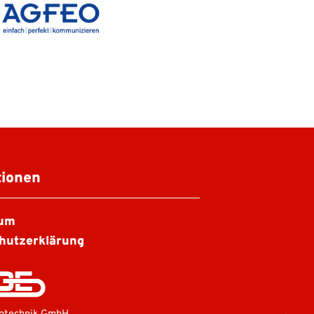
tionen
sum
hutzerklärung